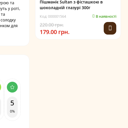
Пішманіє Sultan з фісташкою в
урою та
шоколадній глазурі 300г
ть у роті,
 та
Код: 000001564
В наявності
 солодку
220.00 грн.
унком для
179.00 грн.
5
0%