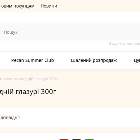
товим покупцям
Новини
Я шукаю, напри
Pecan Summer Club
Шалений розпродаж
Цу
кою в шоколадній глазурі 300г
ній глазурі 300г
0
ідповідь