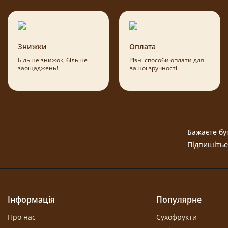
Знижки
Оплата
Більше знижок, більше
Різні способи оплати для
заощаджень!
вашої зручності
Бажаєте бут
Підпишітьс
Інформація
Популярне
Про нас
Сухофрукти