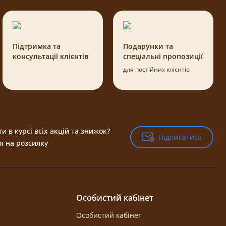
Підтримка та
Подарунки та
консультації клієнтів
спеціальні пропозиції
для постійних клієнтів
и в курсі всіх акцій та знижок?
Підписатися
Підписатися
я на розсилку
Особистий кабінет
Особистий кабінет