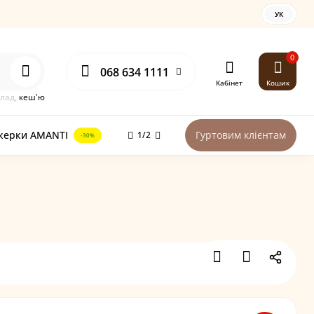
УК
0
068 634 1111
Кабінет
Кошик
клад,
кеш'ю
керки AMANTI
Гуртовим клієнтам
1/2
-30%