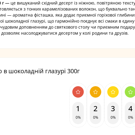
0 г —
це вишуканий східний десерт із ніжною, повітряною текст
овляється з тонких карамелізованих волокон, що буквально тану
ині — ароматна фісташка, яка додає приємної горіхової глибини
кої шоколадної глазурі, що гармонійно поєднує всі смаки в єдину
е чудовим доповненням до святкового столу чи приємним подар
 дозволяє насолоджуватися десертом у колі родини та друзів.
ю в шоколадній глазурі 300г
1
2
3
4
0%
0%
0%
0%