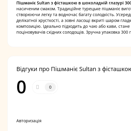
Пішманіє Sultan з фісташкою в шоколадній глазурі 30
насиченим смаком. Традиційне турецьке пішманіє вигот
створюючи легку та водночас багату солодкість. Усеред
делікатної хрусткості, а зовні ласощі вкриті шаром глад
композицію. Ідеально підходить до чаю або кави, стан
поціновувачів східних солодощів. Зручна упаковка 300 г
Відгуки про Пішманіє Sultan з фісташко
0
0
Авторизація