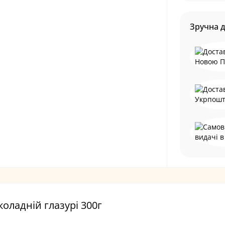
Зручна 
оладній глазурі 300г