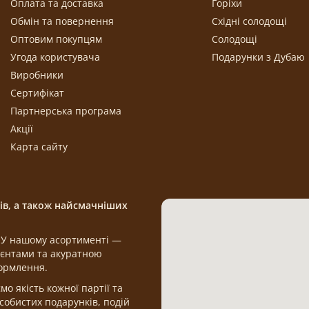
Оплата та доставка
Горіхи
Обмін та повернення
Східні солодощі
Оптовим покупцям
Солодощі
Угода користувача
Подарунки з Дубаю
Виробники
Сертифікат
Партнерська програма
Акції
Карта сайту
щів, а також найсмачніших
а. У нашому асортименті —
дієнтами та акуратною
формлення.
 якість кожної партії та
обистих подарунків, подій