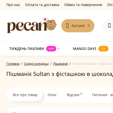
Про нас
Оплата та доставка
Обмін та повернення
Оп
Каталог
ТИЖДЕНЬ ПАХЛАВИ
MANGO DAYS
WOW
-50%
Головна
Східні солодощі
Пішманіє
Пішманіє Sultan з фісташ
Пішманіє Sultan з фісташкою в шоколад
0
Все про товар
Опис
Відгуки
Питання - в