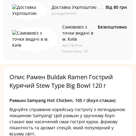
Доставка Укрпоштою
Від 80 грн
до відділення
Самовивіз з
Безкоштовно
точки видачі в
м. Київ
вул.Євгена
Сверстюка, 2А
Опис Рамен Buldak Ramen Гострий
Курячий Stew Type Big Bowl 120 г
Рамьон Samyang Hot Chicken, 105 г (боул-стакан)
Відчуйте справжню корейську гостроту з легендарною
локшиною Samyang! Цей рамьон у зручному боул-
стакані має насичений смак гострої курки, фірмову
пікантність та аромат спецій, який популярний у
всьому світі.