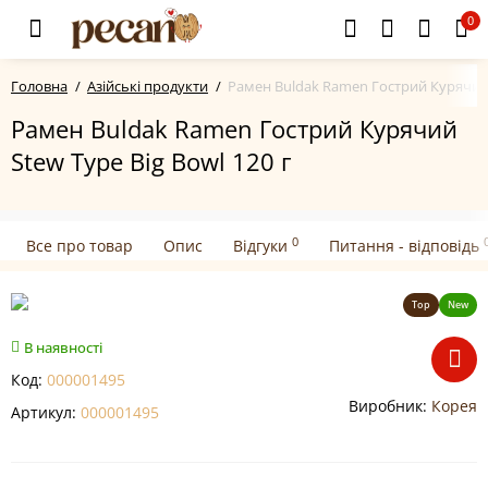
0
Головна
Азійські продукти
Рамен Buldak Ramen Гострий Курячий S
Рамен Buldak Ramen Гострий Курячий
Stew Type Big Bowl 120 г
0
Все про товар
Опис
Відгуки
Питання - відповідь
Top
New
В наявності
Код:
000001495
Виробник:
Корея
Артикул:
000001495