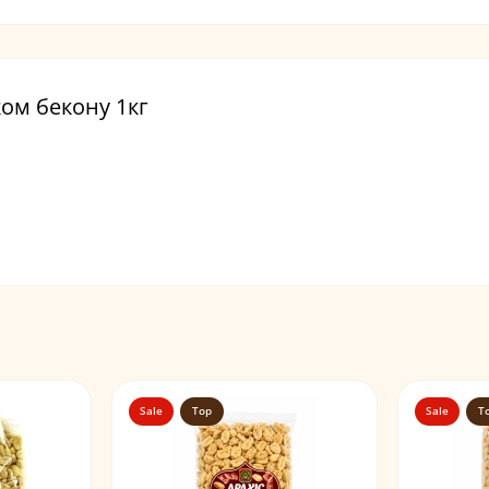
ком бекону 1кг
Sale
Top
Sale
T