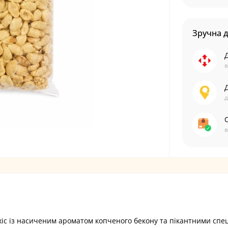
Зручна 
в
д
С
в
хіс із насиченим ароматом копченого бекону та пікантними спе