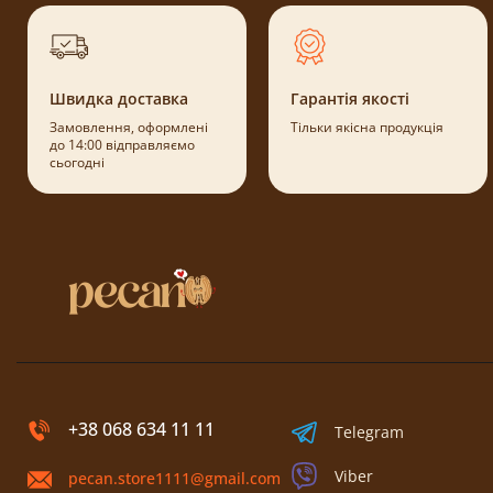
Швидка доставка
Гарантія якості
Замовлення, оформлені
Тільки якісна продукція
до 14:00 відправляємо
сьогодні
+38 068 634 11 11
Telegram
Viber
pecan.store1111@gmail.com