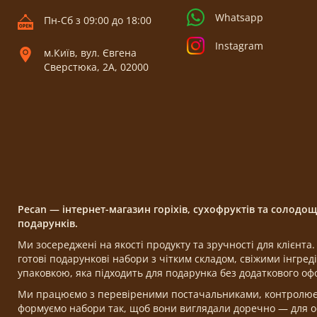
Whatsapp
Пн-Сб з 09:00 до 18:00
Instagram
м.Київ, вул. Євгена
Сверстюка, 2А, 02000
Pecan — інтернет-магазин горіхів, сухофруктів та солодо
подарунків.
Ми зосереджені на якості продукту та зручності для клієнт
готові подарункові набори з чітким складом, свіжими інгре
упаковкою, яка підходить для подарунка без додаткового о
Ми працюємо з перевіреними постачальниками, контролюємо
формуємо набори так, щоб вони виглядали доречно — для ос