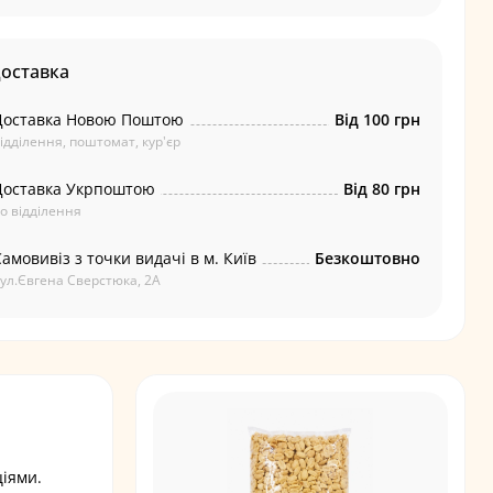
доставка
Доставка Новою Поштою
Від 100 грн
ідділення, поштомат, кур'єр
Доставка Укрпоштою
Від 80 грн
о відділення
амовивіз з точки видачі в м. Київ
Безкоштовно
ул.Євгена Сверстюка, 2А
ціями.