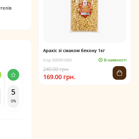
телів
Арахіс зі смаком бекону 1кг
Код: 000001683
В наявності
240.00 грн.
169.00 грн.
5
0%