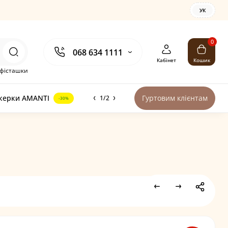
УК
0
068 634 1111
Кабінет
Кошик
фісташки
керки AMANTI
Гуртовим клієнтам
1/2
-30%