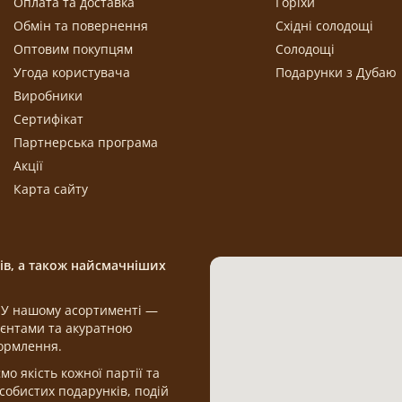
Оплата та доставка
Горіхи
Обмін та повернення
Східні солодощі
Оптовим покупцям
Солодощі
Угода користувача
Подарунки з Дубаю
Виробники
Сертифікат
Партнерська програма
Акції
Карта сайту
щів, а також найсмачніших
а. У нашому асортименті —
дієнтами та акуратною
формлення.
 якість кожної партії та
обистих подарунків, подій