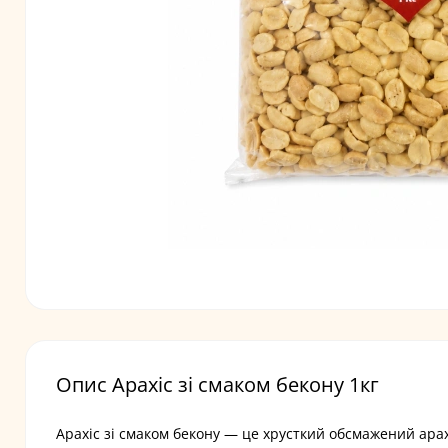
Опис Арахіс зі смаком бекону 1кг
Арахіс зі смаком бекону — це хрусткий обсмажений ара