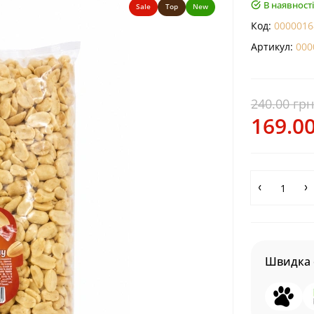
В наявності
Sale
Top
New
Код:
0000016
Артикул:
000
240.00 грн
169.00
Швидка 