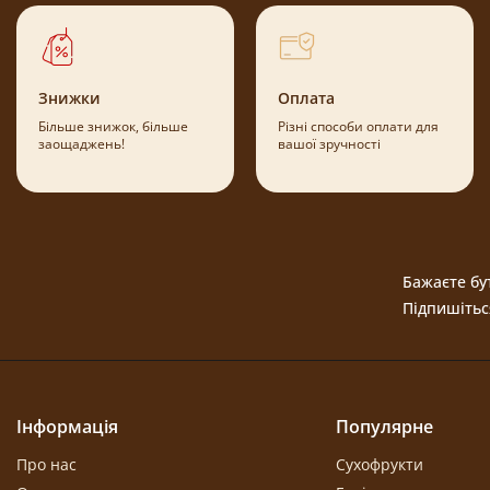
Знижки
Оплата
Більше знижок, більше
Різні способи оплати для
заощаджень!
вашої зручності
Бажаєте бут
Підпишітьс
Інформація
Популярне
Про нас
Сухофрукти