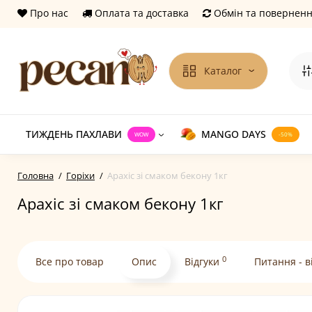
Про нас
Оплата та доставка
Обмін та повернен
Каталог
ТИЖДЕНЬ ПАХЛАВИ
MANGO DAYS
WOW
-50%
Головна
Горіхи
Арахіс зі смаком бекону 1кг
Арахіс зі смаком бекону 1кг
0
Все про товар
Опис
Відгуки
Питання - в