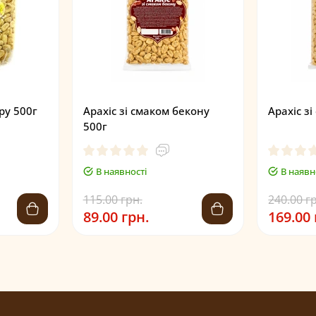
ру 500г
Арахіс зі смаком бекону
Арахіс з
500г
В наявності
В наявн
115.00 грн.
240.00 г
89.00 грн.
169.00 