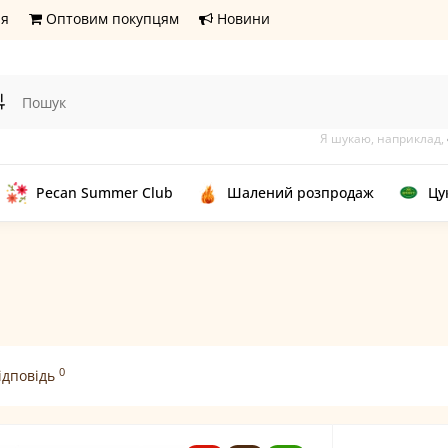
ня
Оптовим покупцям
Новини
Я шукаю, наприклад,
Pecan Summer Club
Шалений розпродаж
Цу
0
ідповідь