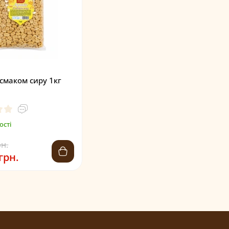
і смаком сиру 1кг
ості
рн.
грн.